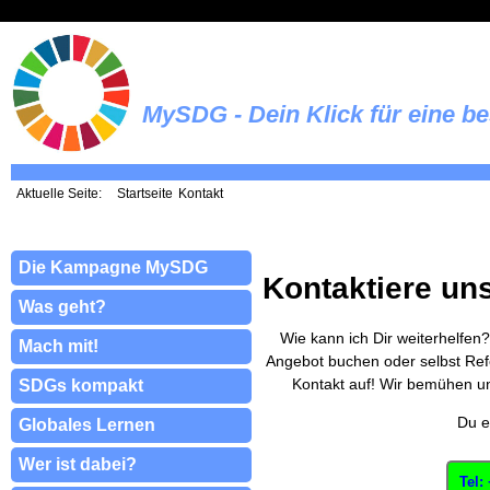
MySDG - Dein Klick für eine b
Aktuelle Seite:
Startseite
Kontakt
Die Kampagne MySDG
Kontaktiere un
Was geht?
Wie kann ich Dir weiterhelfen
Mach mit!
Angebot buchen oder selbst Re
Kontakt auf! Wir bemühen uns
SDGs kompakt
Du e
Globales Lernen
Wer ist dabei?
Tel: