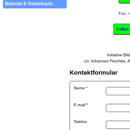
Material & Downloads
Fax: 
E-Mail
Initiative Bi
c/o Johannes Peschke, 
Kontaktformular
Name
*
E-mail
*
Telefon