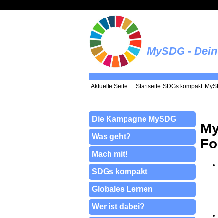
MySDG - Dein 
Aktuelle Seite:
Startseite
SDGs kompakt
MySD
Die Kampagne MySDG
My
Was geht?
Fo
Mach mit!
SDGs kompakt
Globales Lernen
Wer ist dabei?