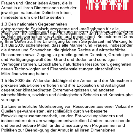
Frauen und Kinder jeden Alters, die in
Armut in all ihren Dimensionen nach der
jeweiligen nationalen Definition leben,
mindestens um die Hälfte senken
1.3 Den nationalen Gegebenheiten
entsprechende Sozialschutzsysteme und -maßnahmen für alle
halte bereitzustellen und die Nutzung unserer Website zu analysieren
umsetzen, einschließlich eines Basisschutzes, und bis 2030 eine breit
 Nutzungsverhalten verarbeitet und gespeichert. Bei externen Diensten 
Versorgung der Armen und Schwachen erreichen
 Ihrer Daten zu. Ihre Einwilligung können Sie jederzeit mit Wirkung f
1.4 Bis 2030 sicherstellen, dass alle Männer und Frauen, insbesonde
die Armen und Schwachen, die gleichen Rechte auf wirtschaftliche
Ressourcen sowie Zugang zu grundle-genden Diensten, Grundeigen
und Verfügungsgewalt über Grund und Boden und sons-tigen
Vermögensformen, Erbschaften, natürlichen Ressourcen, geeigneten
neuen Techno-logien und Finanzdienstleistungen einschließlich
Mikrofinanzierung haben
1.5 Bis 2030 die Widerstandsfähigkeit der Armen und der Menschen i
prekären Situa-tionen erhöhen und ihre Exposition und Anfälligkeit
gegenüber klimabedingten Extremer-eignissen und anderen
wirtschaftlichen, sozialen und ökologischen Schocks und Katastro-ph
verringern
1.a Eine erhebliche Mobilisierung von Ressourcen aus einer Vielzahl 
Quellen ge-währleisten, einschließlich durch verbesserte
Entwicklungszusammenarbeit, um den Ent-wicklungsländern und
insbesondere den am wenigsten entwickelten Ländern ausreichende
und berechenbare Mittel für die Umsetzung von Programmen und
Politiken zur Beendi-gung der Armut in all ihren Dimensionen