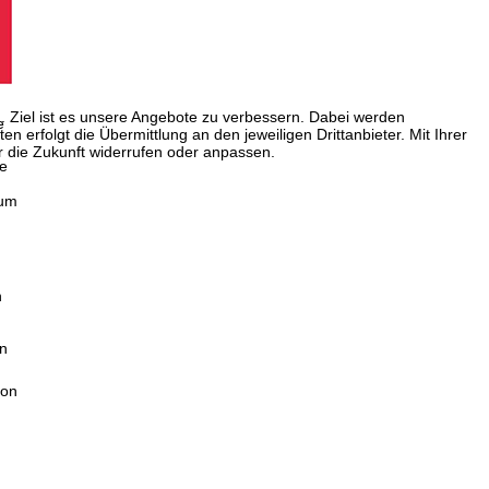
. Ziel ist es unsere Angebote zu verbessern. Dabei werden
e
erfolgt die Übermittlung an den jeweiligen Drittanbieter. Mit Ihrer
ür die Zukunft widerrufen oder anpassen.
re
tum
n
en
von