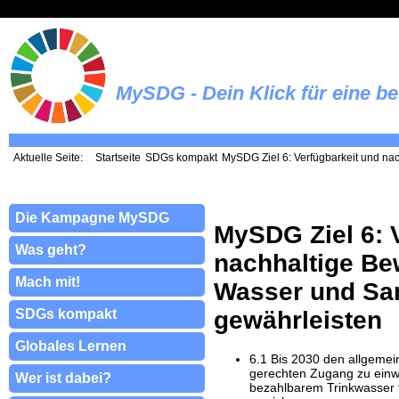
MySDG - Dein Klick für eine b
Aktuelle Seite:
Startseite
SDGs kompakt
MySDG Ziel 6: Verfügbarkeit und na
Die Kampagne MySDG
MySDG Ziel 6: 
Was geht?
nachhaltige Be
Mach mit!
Wasser und Sa
gewährleisten
SDGs kompakt
Globales Lernen
6.1 Bis 2030 den allgeme
gerechten Zugang zu ein
Wer ist dabei?
bezahlbarem Trinkwasser f