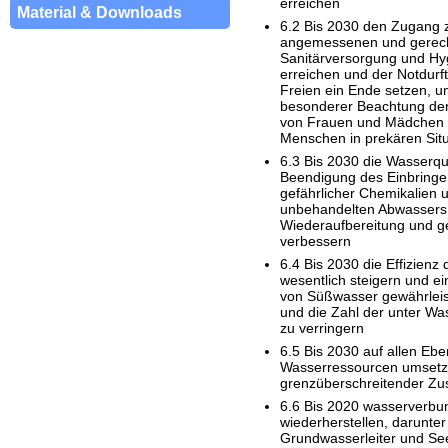
erreichen
Material & Downloads
6.2 Bis 2030 den Zugang z
angemessenen und gerec
Sanitärversorgung und Hyg
erreichen und der Notdurft
Freien ein Ende setzen, u
besonderer Beachtung der
von Frauen und Mädchen 
Menschen in prekären Sit
6.3 Bis 2030 die Wasserqu
Beendigung des Einbringe
gefährlicher Chemikalien u
unbehandelten Abwassers u
Wiederaufbereitung und g
verbessern
6.4 Bis 2030 die Effizienz
wesentlich steigern und e
von Süßwasser gewährlei
und die Zahl der unter W
zu verringern
6.5 Bis 2030 auf allen Ebe
Wasserressourcen umsetze
grenzüberschreitender Z
6.6 Bis 2020 wasserverb
wiederherstellen, darunter
Grundwasserleiter und Se