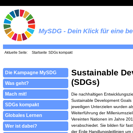
MySDG - Dein Klick für eine b
Aktuelle Seite:
Startseite
SDGs kompakt
Sustainable D
Die Kampagne MySDG
(SDGs)
Was geht?
Mach mit!
Die nachhaltigen Entwicklungszi
Sustainable Development Goals 
SDGs kompakt
jeweiligen Unterzielen wurden al
Weiterführung der Milleniumsziel
Globales Lernen
Vereinten Nationen im Jahre 20
verabschiedet. Sie bilden für fast
Wer ist dabei?
der Erde Handlungsleitlinien um 