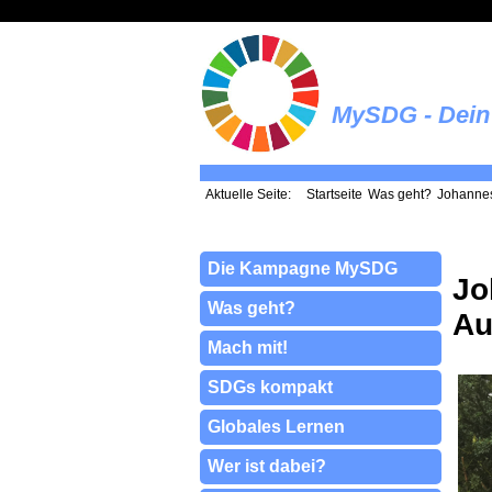
MySDG - Dein 
Aktuelle Seite:
Startseite
Was geht?
Johannes
Die Kampagne MySDG
Jo
Was geht?
Au
Mach mit!
SDGs kompakt
Globales Lernen
Wer ist dabei?