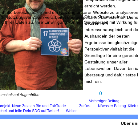
erreicht werden.
halte bereitzustellen und die Nutzung unserer Website zu analysieren
Ob im Kleinen oder im
 Nutzungsverhalten verarbeitet und gespeichert. Bei externen Diensten 
 Ihrer Daten zu. Ihre Einwilligung können Sie jederzeit mit Wirkung f
Großen, ein
Interessenausgleich und d
Aushandeln der besten
Ergebnisse bei gleichzeitig
Perspektivenvielfalt ist die
Grundlage für eine gerecht
Gestaltung unser aller
Lebenswelten. Davon bin i
überzeugt und dafür setze 
mich ein.
0
erschaft auf Augenhöhe
Vorheriger Beitrag:
rojekt: Neue Zutaten Bio und FairTrade
Zurück
Nächster Beitrag: Klick 
chel und teile Dein SDG auf Twitter!
Weiter
Über un