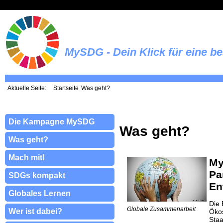
MySDG - Dein Klick für eine b
Aktuelle Seite:
Startseite
Was geht?
Die Kampagne MySDG
Was geht?
Was geht?
Mach mit!
My
Pa
SDGs kompakt
En
Globales Lernen
Die 
Globale Zusammenarbeit
Wer ist dabei?
Ökos
Staa