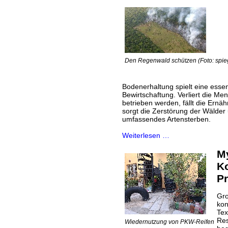
Den Regenwald schützen (Foto: spie
Bodenerhaltung spielt eine essent
Bewirtschaftung. Verliert die Me
betrieben werden, fällt die Ern
sorgt die Zerstörung der Wälde
umfassendes Artensterben.
Weiterlesen …
M
K
P
Gro
kon
Tex
Res
Wiedernutzung von PKW-Reifen